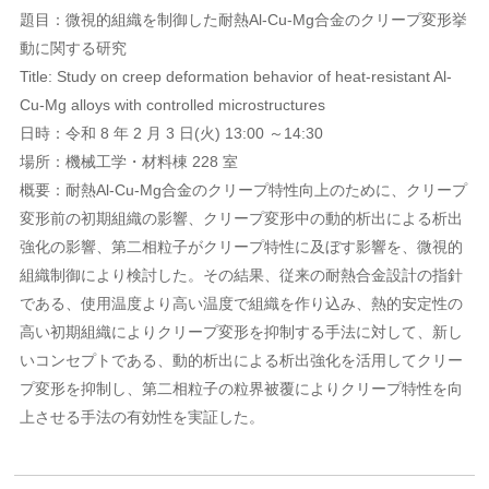
題目：微視的組織を制御した耐熱Al-Cu-Mg合金のクリープ変形挙
動に関する研究
Title: Study on creep deformation behavior of heat-resistant Al-
Cu-Mg alloys with controlled microstructures
日時：令和 8 年 2 月 3 日(火) 13:00 ～14:30
場所：機械工学・材料棟 228 室
概要：耐熱Al-Cu-Mg合金のクリープ特性向上のために、クリープ
変形前の初期組織の影響、クリープ変形中の動的析出による析出
強化の影響、第二相粒子がクリープ特性に及ぼす影響を、微視的
組織制御により検討した。その結果、従来の耐熱合金設計の指針
である、使用温度より高い温度で組織を作り込み、熱的安定性の
高い初期組織によりクリープ変形を抑制する手法に対して、新し
いコンセプトである、動的析出による析出強化を活用してクリー
プ変形を抑制し、第二相粒子の粒界被覆によりクリープ特性を向
上させる手法の有効性を実証した。